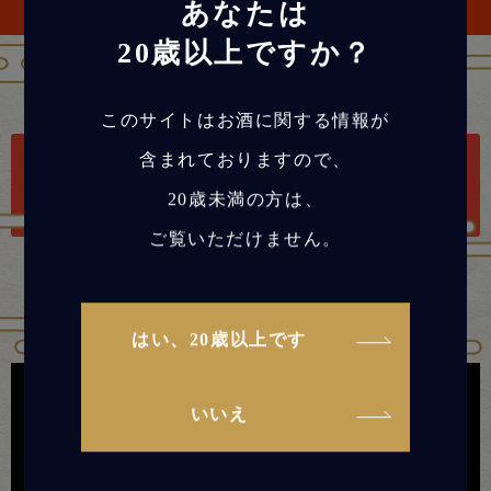
あなたは
20歳以上ですか？
このサイトはお酒に関する情報が
SyntaxError: Unexpected token < in JSON
含まれておりますので、
at position 0
SyntaxError: Unexpected token < in JSON
20歳未満の方は、
at position 0
ご覧いただけません。
はい、20歳以上です
いいえ